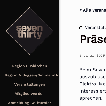
« Alle Veran
Veranstal
Präs
3. Januar 2029
Region Euskirchen
Beim Seven
Region Nideggen/Simmerath
auszutausc
Elektro, Me
Veranstaltungen
Interessie
Mitglied werden
sprechen.
Anmeldung Golfturnier