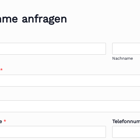
hme anfragen
Nachname
n
*
se
*
Telefonnu