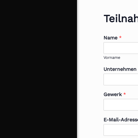
Teilna
Name
*
Vorname
Unternehme
Gewerk
*
E-Mail-Adres