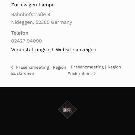
Zur ewigen Lampe
Bahnhofstraße 9
Nideggen
,
52385
Germany
Telefon
02427 94090
Veranstaltungsort-Website anzeigen
Präsenzmeeting | Region
Präsenzmeeting | Region
Euskirchen
Euskirchen