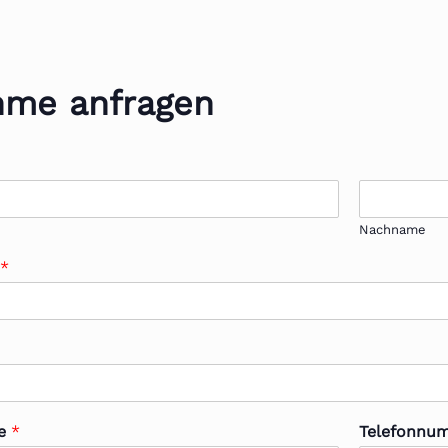
hme anfragen
Nachname
n
*
se
*
Telefonnu