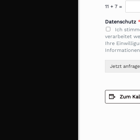
11
+
7
=
Datenschutz
Ich stimm
verarbeitet w
Ihre Einwillig
Informationen
Jetzt anfrag
Zum Kal