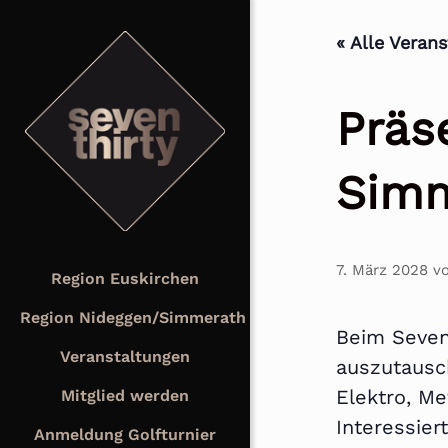
« Alle Veran
Präs
Sim
7. März 2028 v
Region Euskirchen
Region Nideggen/Simmerath
Beim Seven
Veranstaltungen
auszutausc
Elektro, Me
Mitglied werden
Interessie
Anmeldung Golfturnier