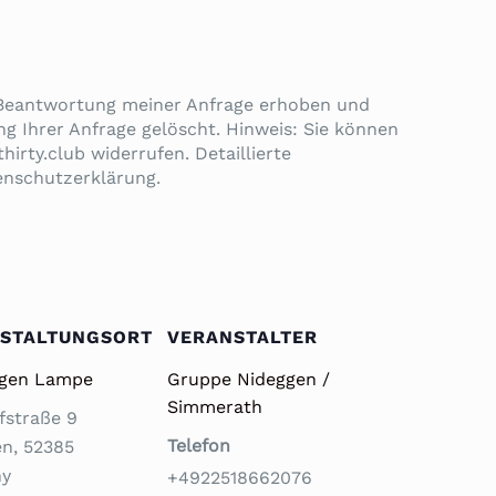
 Beantwortung meiner Anfrage erhoben und
g Ihrer Anfrage gelöscht. Hinweis: Sie können
hirty.club widerrufen. Detaillierte
enschutzerklärung.
STALTUNGSORT
VERANSTALTER
igen Lampe
Gruppe Nideggen /
Simmerath
fstraße 9
Telefon
en
,
52385
ny
+4922518662076