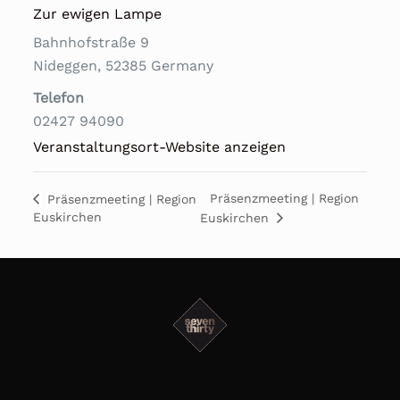
Zur ewigen Lampe
Bahnhofstraße 9
Nideggen
,
52385
Germany
Telefon
02427 94090
Veranstaltungsort-Website anzeigen
Präsenzmeeting | Region
Präsenzmeeting | Region
Euskirchen
Euskirchen