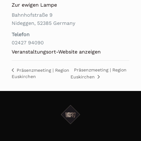
Zur ewigen Lampe
Bahnhofstraße 9
Nideggen
,
52385
Germany
Telefon
02427 94090
Veranstaltungsort-Website anzeigen
Präsenzmeeting | Region
Präsenzmeeting | Region
Euskirchen
Euskirchen