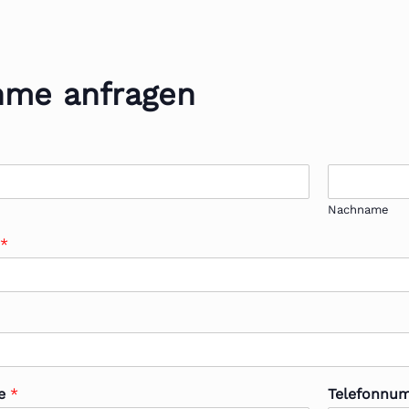
hme anfragen
Nachname
n
*
se
*
Telefonnu