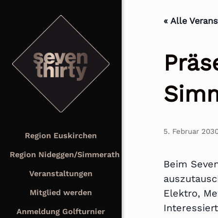
« Alle Veran
Präs
Sim
5. Februar 203
Region Euskirchen
Region Nideggen/Simmerath
Beim Seven
Veranstaltungen
auszutausc
Elektro, Me
Mitglied werden
Interessie
Anmeldung Golfturnier