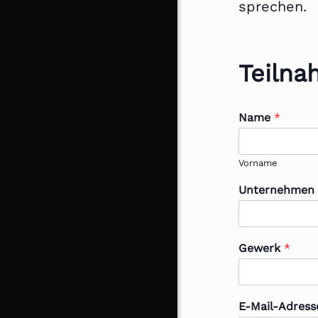
sprechen.
Teilna
Name
*
Vorname
Unternehme
Gewerk
*
E-Mail-Adres