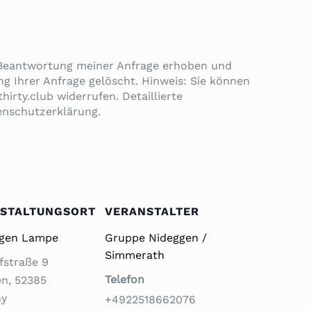
 Beantwortung meiner Anfrage erhoben und
g Ihrer Anfrage gelöscht. Hinweis: Sie können
hirty.club widerrufen. Detaillierte
enschutzerklärung.
STALTUNGSORT
VERANSTALTER
igen Lampe
Gruppe Nideggen /
Simmerath
fstraße 9
Telefon
en
,
52385
ny
+4922518662076