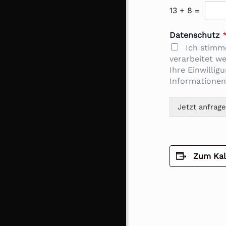
13
+
8
=
Datenschutz
Ich stimm
verarbeitet w
Ihre Einwillig
Informationen
Jetzt anfrag
Zum Kal