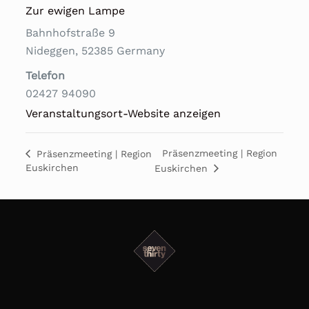
Zur ewigen Lampe
Bahnhofstraße 9
Nideggen
,
52385
Germany
Telefon
02427 94090
Veranstaltungsort-Website anzeigen
Präsenzmeeting | Region
Präsenzmeeting | Region
Euskirchen
Euskirchen